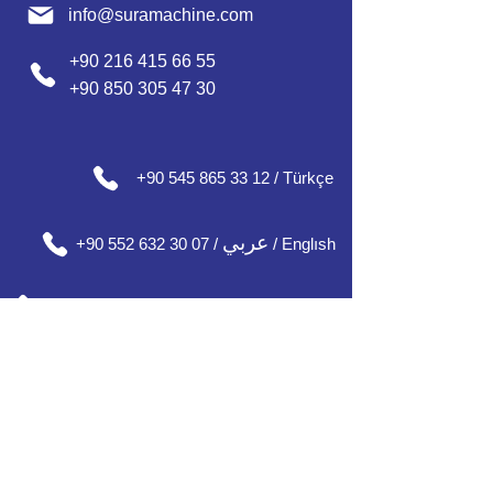
info@suramachine.com
+90 216 415 66 55
+90 850 305 47 30
+90 545 865 33 12 / Türkçe
عربي
+90 552 632 30 07 /
/ Englısh
+90 552 637 30 08 / English / Français
+90 552 185 30 01 / Русский /
О'zbek / Azərbaycan