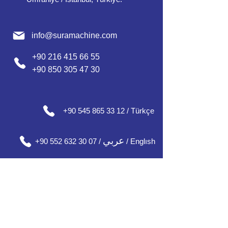
info@suramachine.com
+90 216 415 66 55
+90 850 305 47 30
+90 545 865 33 12 / Türkçe
عربي
+90 552 632 30 07 /
/ Englısh
+90 552 637 30 08 / English / Français
+90 552 185 30 01 / Русский /
О'zbek / Azərbaycan