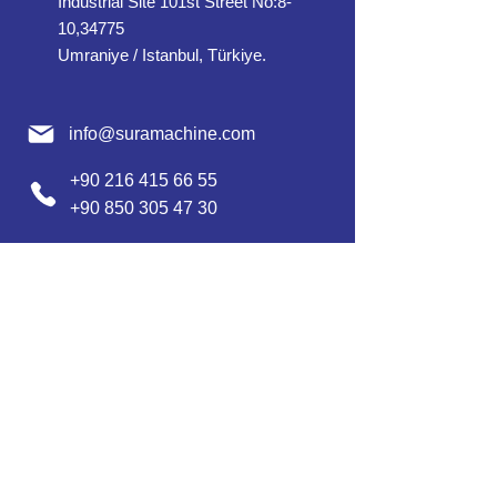
Industrial Site 101st Street No:8-
10,34775
Umraniye / Istanbul, Türkiye.
info@suramachine.com
+90 216 415 66 55
+90 850 305 47 30
+90 545 865 33 12 / Türkçe
عربي
+90 552 632 30 07 /
/ Englısh
+90 552 637 30 08 / English / Français
+90 552 185 30 01 / Русский /