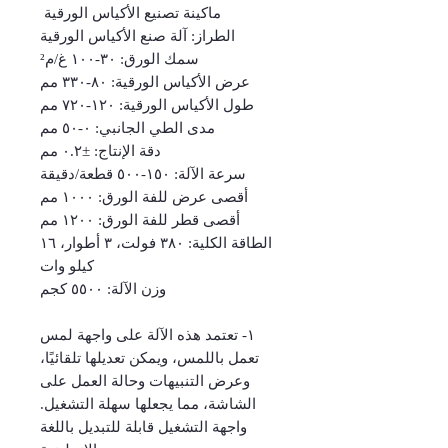
ماكينة تصنيع الأكياس الورقية
الطراز: آلة صنع الأكياس الورقية
سمك الورق: ٣٠-١٠٠ غ/م²
عرض الأكياس الورقية: ٨٠-٣٣٠ مم
طول الأكياس الورقية: ١٢٠-٧٢٠ مم
مدى الطي الجانبي: ٠-٥٠ مم
دقة الإنتاج: ±٠.٢ مم
سرعة الآلة: ١٥٠-٥٠٠ قطعة/دقيقة
أقصى عرض للفة الورق: ١٠٠٠ مم
أقصى قطر للفة الورق: ١٢٠٠ مم
الطاقة الكلية: ٣٨٠ فولت، ٣ أطوار، ١٦
كيلو وات
وزن الآلة: ٥٥٠٠ كجم
١- تعتمد هذه الآلة على واجهة لمس
تعمل باللمس، ويمكن تعديلها تلقائيًا،
وعرض التنبيهات وحالة العمل على
الشاشة، مما يجعلها سهلة التشغيل.
واجهة التشغيل قابلة للتبديل باللغة