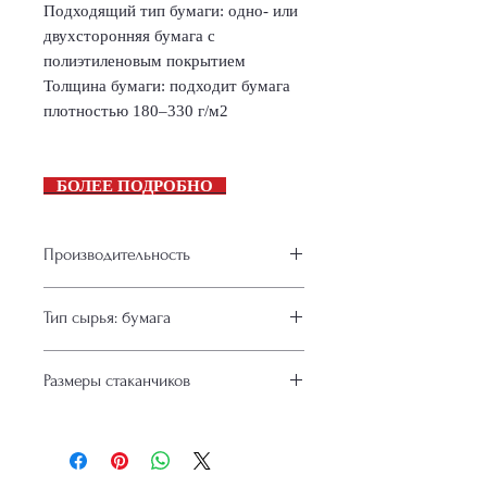
Подходящий тип бумаги: одно- или
двухсторонняя бумага с
полиэтиленовым покрытием
Толщина бумаги: подходит бумага
плотностью 180–330 г/м2
БОЛЕЕ ПОДРОБНО
Производительность
120 шт / мин.
Тип сырья: бумага
Бумага с одно и двухсторонним
Размеры стаканчиков
полиэтиленовым покрытием.
Толщина бумаги: подходит бумага
8-16 Oz (236-470 мл.)
плотностью 180–330 г/м2