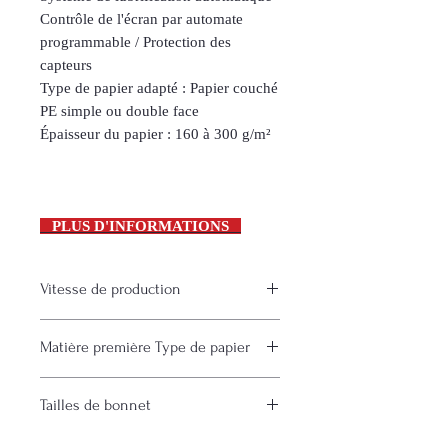
Contrôle de l'écran par automate
programmable / Protection des
capteurs
Type de papier adapté : Papier couché
PE simple ou double face
Épaisseur du papier : 160 à 300 g/m²
PLUS D'INFORMATIONS
Vitesse de production
160 pièces / min.
Matière première Type de papier
Papiers couchés PE ​​simple ou double
Tailles de bonnet
face
Épaisseur : 160 à 300 g/m².
1 à 10 oz (29 à 295 ml)