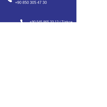
+90 850 305 47 30
+90 545 865 33 12 / Türkçe
عربي
+90 552 632 30 07 /
/ Englısh
+90 552 637 30 08 / English / Français
+90 552 185 30 01 / Русский /
О'zbek / Azərbaycan
Our Office