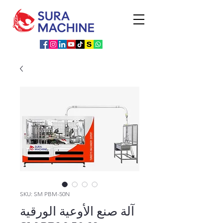
SKU: SM PBM-50N
آلة صنع الأوعية الورقية