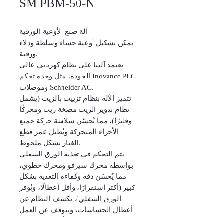
SM PBM-50-N
آلة صنع الأوعية الورقية
يمكن تشكيل أوعية حساء وسلطة ودلاء
ورقية.
تعتمد آلتنا على نظام كهربائي عالي
الجودة، مثل وحدة تحكم Inovance PLC
وموصلات Schneider AC.
تتميز الآلة بنظام تزييت بالزيت (يشمل
نظام تدوير الزيت مضخة زيت ومحركًا
وفلترًا)، مما يُحسّن سلاسة حركة جميع
الأجزاء المتحركة ويُطيل عمر قطع
الغيار بشكل ملحوظ.
يتم التحكم في تغذية الورق السفلي
بواسطة محرك سيرفو ومحرك خطوي،
مما يُحسّن دقة وكفاءة التغذية بشكل
كبير (أكثر استقرارًا، وأقل أعطالًا، ويُوفر
الورق السفلي). يكشف النظام عن
أعطال الحساسات، ويتوقف عن العمل