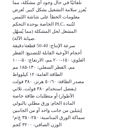
تلقائيًا في حال وجود أي مشكلة، مما
يُعزز سلامة التشغيل بشكل كبير. تُعرض
معلومات الخطأ على شاشة اللمس
الخاصة بوحدة التحكم PLC، لتُنبه
المشغل لحل المشكلة (مما يُسهّل
صيانة الآلة).
سرعة الإنتاج: 40-50 قطعة/دقيقة
أحجام الأوعية القابلة للتصنيع: القطر
العلوي: ١٥٠-٢٠٠ مم، الارتفاع: ٥٠-١٠٠
مم، القطر السفلي: ١٣٠-١٨٥ مم
الطاقة العامة: ١٢ كيلوواط
مصدر الطاقة: ٥٠/٦٠ هرتز، ٣٨٠ فولت
(يفضل استخدام ٣٨٠ فولت، ثلاثي
الأطوار) أو متطلبات طاقة خاصة
المادة الخام: ورق مطلي بالبولي
إيثيلين من جانب واحد أو من الجانبين
سماكة الورق المناسبة: ٢٥٠-٣٥٠ غ/م²
الوزن الصافي: ٣٢٠٠ كجم