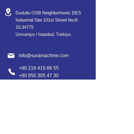
Dudullu OSB Neighborhood, DES
Industrial Site 101st Street No:8-
10,34775
Umraniye / Istanbul, Türkiye.
info@suramachine.com
+90 216 415 66 55
+90 850 305 47 30
+90 545 865 33 12 / Türkçe
عربي
+90 552 632 30 07 /
/ Englısh