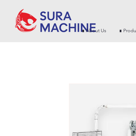
∎ About Us
∎ Produ