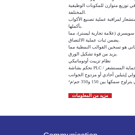
ي توزيع متوازن للمكونات الوظيفية
المختلفة.
احدة على حوالي ٩ أجهزة استشعار لمراقبة عملية تصنيع الأكواب
بأكملها.
ويسري (علامة تجارية ليستر)، مما
يضمن ثبات عملية الالتصاق.
لثاني هو تسخين القوالب النمطية مما
يزيد من قوة تشكيل الورق.
نظام تزييت أوتوماتيكي
كم بشاشة PLC / حماية المستشعر
ي إيثيلين أحادي أو مزدوج الجوانب
كها بين 150 و350 جم/م²
مزيد من المعلومات