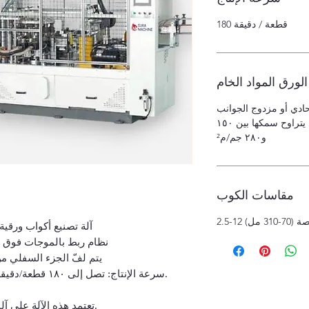
180 قطعة / دقيقة
الورق المواد الخام
حادي أو مزدوج الجوانب
سمك الورق: مناسب للأوراق التي يتراوح سمكها بين ١٥٠
و٢٨٠ جم/م²
مقاسات الكوب
صة (70-310 مل)
آلة تصنيع أكواب ورقي
نظام ربط بالموجات فوق ا
يتم لفّ الجزء السفلي م
سرعة الإنتاج: تصل إلى ١٨٠ قطعة/دقيقة، وتستقر عند ١٦٠-١٧٠ قطعة/دقيقة.
تعتمد هذه الآلة على آلية كامة مفتوحة ذات فهرسة متقطعة.