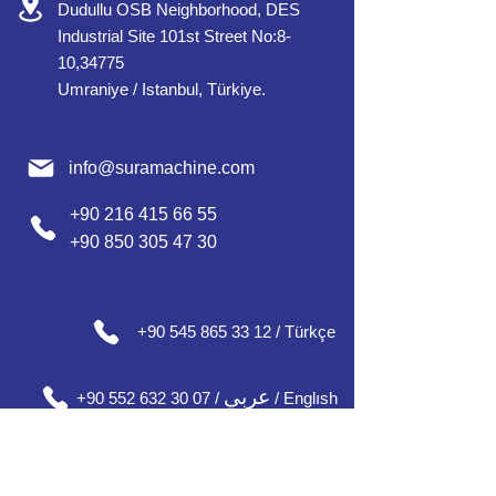
Dudullu OSB Neighborhood, DES
Industrial Site 101st Street No:8-
10,34775
Umraniye / Istanbul, Türkiye.
info@suramachine.com
+90 216 415 66 55
+90 850 305 47 30
+90 545 865 33 12 / Türkçe
عربي
+90 552 632 30 07 /
/ Englısh
+90 552 637 30 08 / English / Français