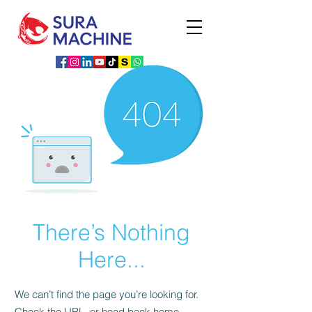
There’s Nothing
Here...
We can’t find the page you’re looking for.
Check the URL, or head back home.