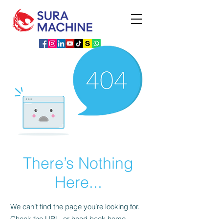
There’s Nothing
Here...
We can’t find the page you’re looking for.
Check the URL, or head back home.