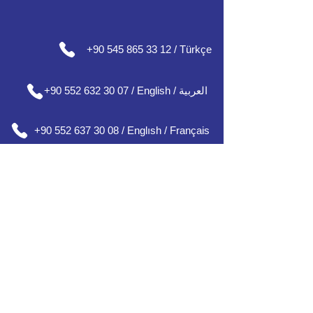
+90 545 865 33 12 / Türkçe
+90 552 632 30 07 / English / العربية
+90 552 637 30 08 / Englısh / Français
+90 552 185 30 01 / Русский /
О
'zbek /
Azərbaycan
مكاتبنا