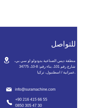
للتواصل
منطقة ديس الصناعية بدودولو او سي بي،
شارع رقم 101، بناء رقم: 8-10، 34775
عمرانية / اسطنبول، تركيا.
info@suramachine.com
+90 216 415 66 55
0850 305 47 30