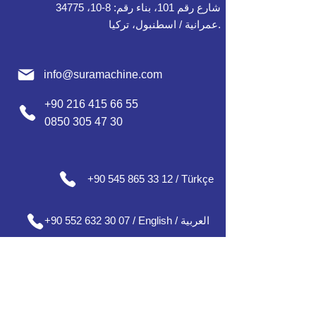
شارع رقم 101، بناء رقم: 8-10، 34775
عمرانية / اسطنبول، تركيا.
info@suramachine.com
+90 216 415 66 55
0850 305 47 30
+90 545 865 33 12 / Türkçe
+90 552 632 30 07 / English / العربية
+90 552 637 30 08 / Englısh / Français
+90 552 185 30 01 / Русский /
О
'zbek /
Azərbaycan