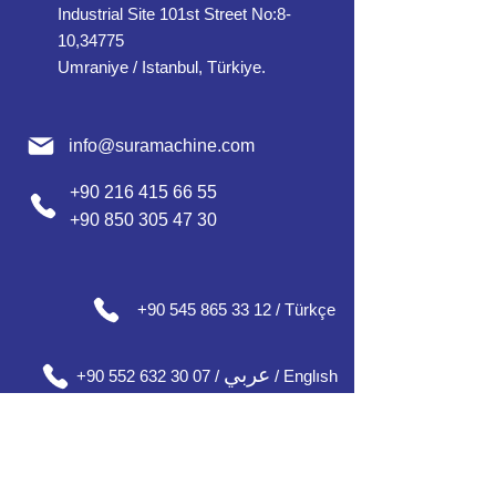
Industrial Site 101st Street No:8-
10,34775
Umraniye / Istanbul, Türkiye.
info@suramachine.com
+90 216 415 66 55
+90 850 305 47 30
+90 545 865 33 12 / Türkçe
عربي
+90 552 632 30 07 /
/ Englısh
+90 552 637 30 08 / English / Français