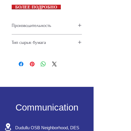
БОЛЕЕ ПОДРОБНО
Производительность
50-70 шт / мин.
Тип сырья: бумага
100-800 г/м² ПЭ (с полиэтиленовым
покрытием), бумага с алюминиевой
фольгой
Communication
Dudullu OSB Neighborhood, DES