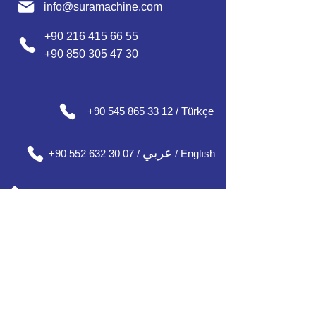
info@suramachine.com
+90 216 415 66 55
+90 850 305 47 30
+90 545 865 33 12 / Türkçe
عربي
+90 552 632 30 07 /
/ Englısh
+90 552 637 30 08 / English / Français
+90 552 185 30 01 / Русский /
О'zbek / Azərbaycan
Our Office