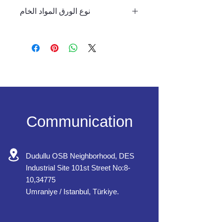
40-60 قطعة / دقيقة.
نوع الورق المواد الخام
ورق مطلي بالبولي إيثيلين أحادي أو
مزدوج الجوانب
سمك الورق: مناسب للأوراق بوزن
٢٠٠-٤٠٠ جم/م²
Communication
Dudullu OSB Neighborhood, DES
Industrial Site 101st Street No:8-
10,34775
Umraniye / Istanbul, Türkiye.