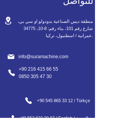
للتواصل
منطقة ديس الصناعية بدودولو او سي بي،
شارع رقم 101، بناء رقم: 8-10، 34775
عمرانية / اسطنبول، تركيا.
info@suramachine.com
+90 216 415 66 55
0850 305 47 30
+90 545 865 33 12 / Türkçe
+90 552 632 30 07 / English / العربية