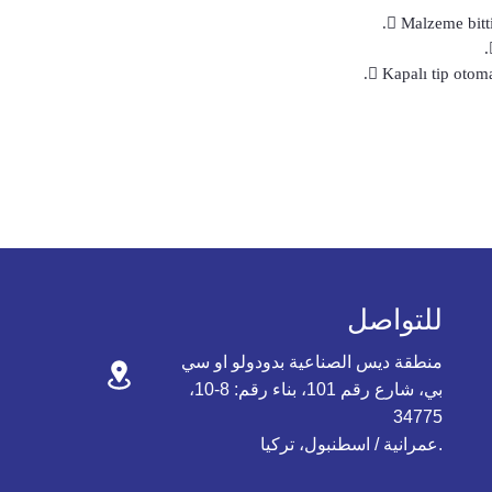
 Malzeme bitti
 Kapalı tip otoma
للتواصل
منطقة ديس الصناعية بدودولو او سي
بي، شارع رقم 101، بناء رقم: 8-10،
34775
عمرانية / اسطنبول، تركيا.