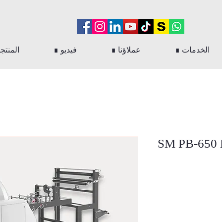
∎ الخدمات
∎ عملاؤنا
∎ فيديو
∎ المنت
SM PB-650 K