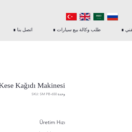
فني
∎ طلب وكالة بيع سيارات
∎ اتصل بنا
ese Kağıdı Makinesi
وحدة SKU: SM PB-650
Üretim Hızı