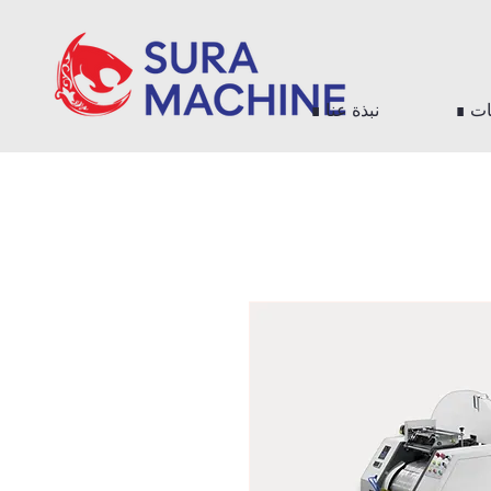
جات
∎ نبذة عنا