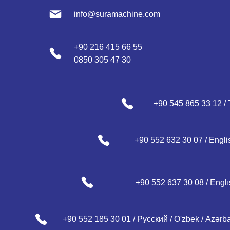
info@suramachine.com
+90 216 415 66 55
0850 305 47 30
+90 545 865 33 12 /
+90 552 637 30 08 / Englı
+90 552 185 30 01 / Русский / О
'zbek /
Azərb