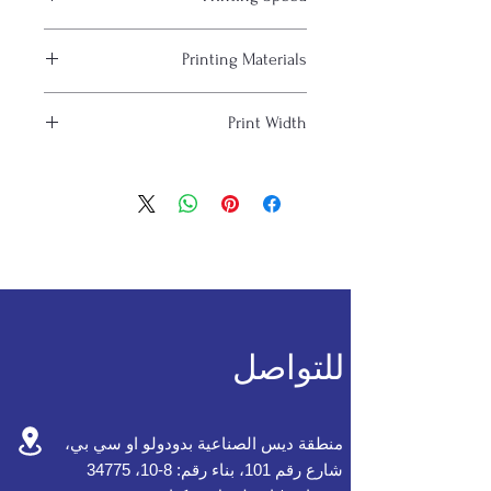
80 pcs / min.
Printing Materials
Plastic Packaging, Plastic Cup
Print Width
110 mm.
للتواصل
منطقة ديس الصناعية بدودولو او سي بي،
شارع رقم 101، بناء رقم: 8-10، 34775