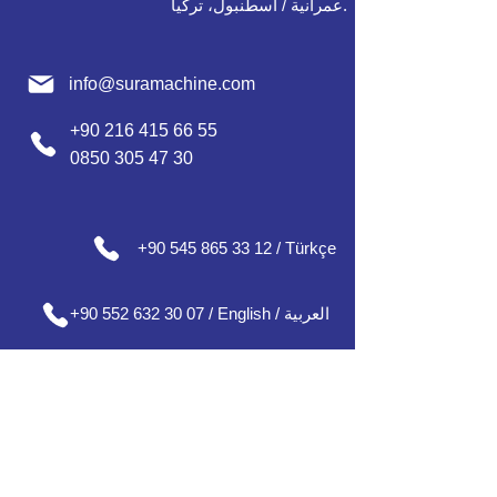
عمرانية / اسطنبول، تركيا.
info@suramachine.com
+90 216 415 66 55
0850 305 47 30
+90 545 865 33 12 / Türkçe
+90 552 632 30 07 / English / العربية
+90 552 637 30 08 / Englısh / Français
+90 552 185 30 01 / Русский /
О
'zbek /
Azərbaycan