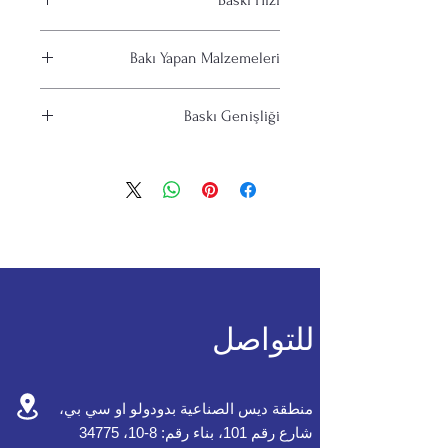
Baskı Hızı
50-60 m. / Dakikada
Bakı Yapan Malzemeleri
Kağıt, Film (plastik, metalize), Folyo,
Baskı Genişliği
Laminat
Genişlik 1000 mm.
للتواصل
منطقة ديس الصناعية بدودولو او سي بي،
شارع رقم 101، بناء رقم: 8-10، 34775