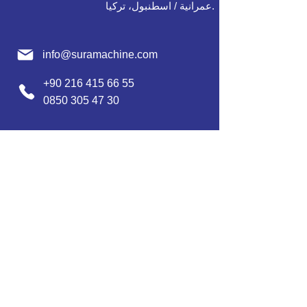
عمرانية / اسطنبول، تركيا.
info@suramachine.com
+90 216 415 66 55
0850 305 47 30
+90 545 865 33 12 / Türkçe
+90 552 632 30 07 / English / العربية
+90 552 637 30 08 / Englısh / Français
+90 552 185 30 01 / Русский /
О
'zbek /
Azərbaycan