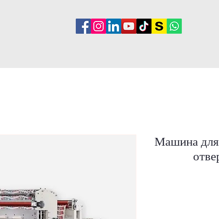
∎ الخدمات
∎ عملاؤنا
∎ فيديو
∎ المنت
Машина для
отве