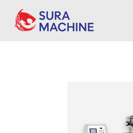
جات
∎ نبذة عنا