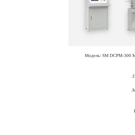
Модель: SM DCPM-300 Ма
П
М