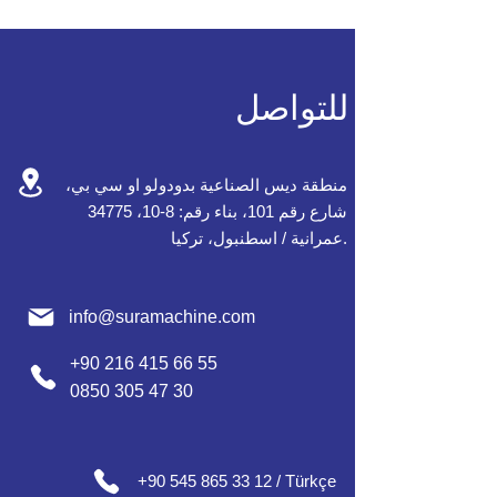
للتواصل
منطقة ديس الصناعية بدودولو او سي بي،
شارع رقم 101، بناء رقم: 8-10، 34775
عمرانية / اسطنبول، تركيا.
info@suramachine.com
+90 216 415 66 55
0850 305 47 30
+90 545 865 33 12 / Türkçe